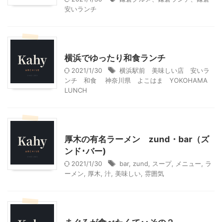
安いランチ
神奈川グルメ
横浜でゆったり和食ランチ
2021/1/30
横浜駅前 美味しい店 安いラ
ンチ 和食 神奈川県 よこはま YOKOHAMA
LUNCH
神奈川グルメ
厚木の有名ラーメン zund・bar（ズ
ンド･バー)
2021/1/30
bar
,
zund
,
スープ
,
メニュー
,
ラ
ーメン
,
厚木
,
汁
,
美味しい
,
雰囲気
神奈川グルメ
神奈川レジャー、観光