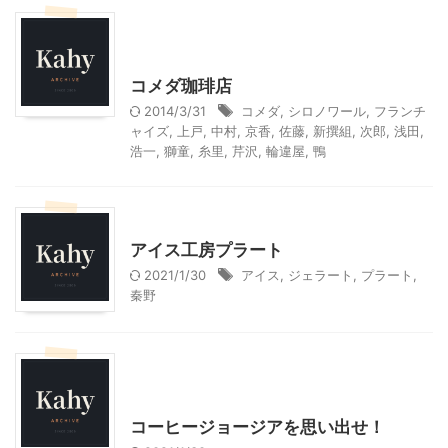
その他の地域のグルメ
大人向け書籍
東京グルメ
神奈川グルメ
コメダ珈琲店
2014/3/31
コメダ
,
シロノワール
,
フランチ
ャイズ
,
上戸
,
中村
,
京香
,
佐藤
,
新撰組
,
次郎
,
浅田
,
浩一
,
獅童
,
糸里
,
芹沢
,
輪違屋
,
鴨
神奈川グルメ
アイス工房プラート
2021/1/30
アイス
,
ジェラート
,
プラート
,
秦野
日本国内映画、ドラマ、CMのロケ地
神奈川グルメ
コーヒージョージアを思い出せ！