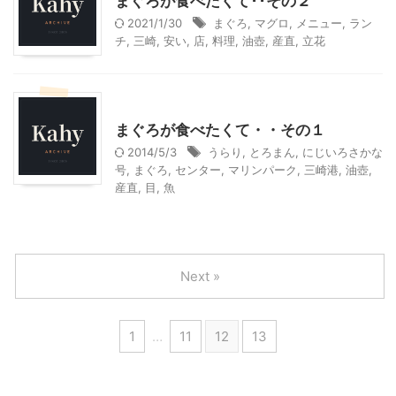
まぐろが食べたくて･･その２
2021/1/30
まぐろ
,
マグロ
,
メニュー
,
ラン
チ
,
三崎
,
安い
,
店
,
料理
,
油壺
,
産直
,
立花
神奈川グルメ
神奈川レジャー、観光
まぐろが食べたくて・・その１
2014/5/3
うらり
,
とろまん
,
にじいろさかな
号
,
まぐろ
,
センター
,
マリンパーク
,
三崎港
,
油壺
,
産直
,
目
,
魚
Next »
1
…
11
12
13