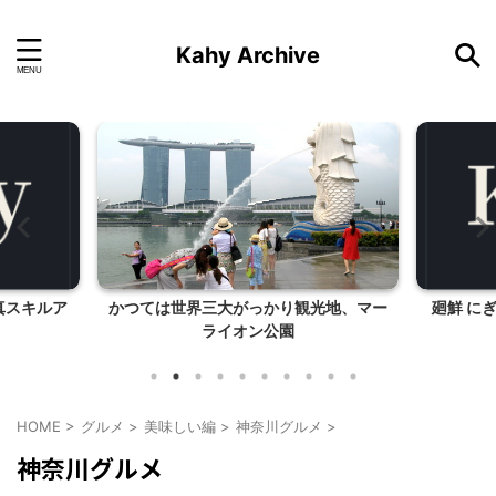
Kahy Archive
写真スキルア
かつては世界三大がっかり観光地、マー
廻鮮 に
ライオン公園
HOME
>
グルメ
>
美味しい編
>
神奈川グルメ
>
神奈川グルメ