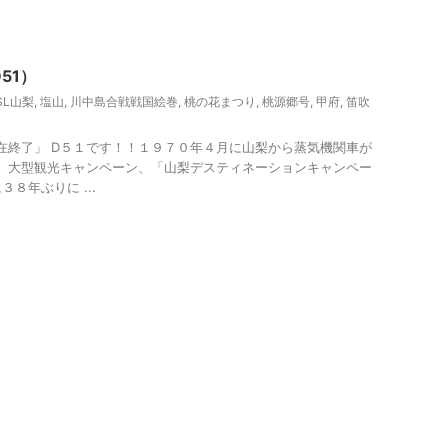
ャー、観光
51）
SL山梨
,
塩山
,
川中島合戦戦国絵巻
,
桃の花まつり
,
桃源郷号
,
甲府
,
笛吹
現在終了」 D５１です！！１９７０年４月に山梨から蒸気機関車が
年、大型観光キャンペーン、「山梨デスティネーションキャンペー
８年ぶりに ...