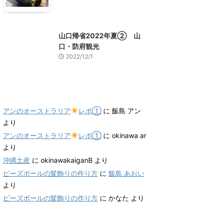
山口グルメ
山口レジャー、観光
山口帰省2022年夏② 山
口・防府観光
2022/12/1
最近のコメント
アンのオーストラリア
レポ①
に
飯島 アン
より
アンのオーストラリア
レポ①
に
okinawa ar
より
沖縄土産
に
okinawakaiganB
より
ビーズボールの髪飾りの作り方
に
飯島 あおい
より
ビーズボールの髪飾りの作り方
に
かなた
より