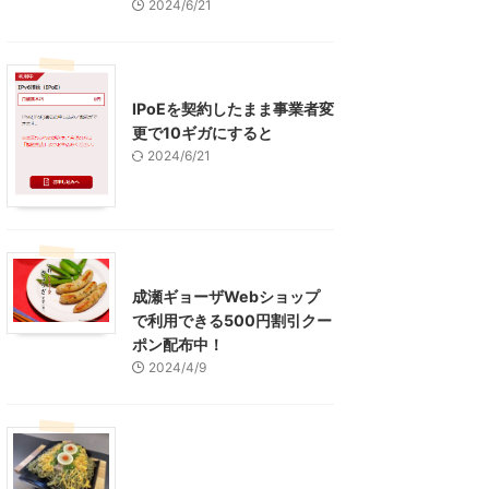
2024/6/21
インターネット
IPoEを契約したまま事業者変
更で10ギガにすると
2024/6/21
東京グルメ
町田周辺
成瀬ギョーザWebショップ
で利用できる500円割引クー
ポン配布中！
2024/4/9
グルメ
レジャー、お出かけ、観光