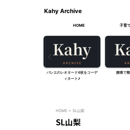
Kahy Archive
HOME
子育
の日のスケジュール
バレエのレオタード4枚をコーデ
腰痛で整
ィネート♪
HOME
>
SL山梨
SL山梨