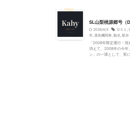
乗り物
山梨・長野レジ
SL山梨桃源郷号（D
2026/4/3
D５１
,
市
,
蒸気機関車
,
観光
,
駅弁
「2008年限定運行・
消えて、2008年の今
ン」の一環として、実に３