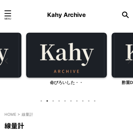
Kahy Archive
命びろいした・・
酢重D
HOME
>
線量計
線量計