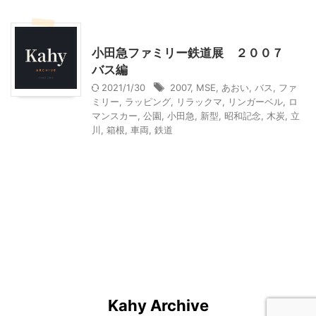
乗り物
神奈川レジャー、観光
小田急ファミリー鉄道展 ２００７
バス編
2021/1/30
2007
,
MSE
,
あおい
,
バス
,
ファ
ミリー
,
ラッピング
,
リラックマ
,
リンガーベル
,
ロ
マンスカー
,
公園
,
小田急
,
新型
,
昭和記念
,
木炭
,
立
川
,
箱根
,
車両
,
鉄道
Kahy Archive