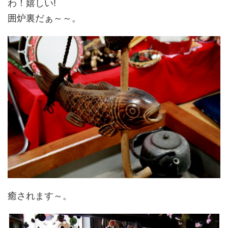
わ！嬉しい!
囲炉裏だぁ～～。
癒されます～。