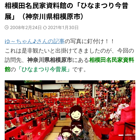
相模田名民家資料館の「ひなまつり今昔
展」（神奈川県相模原市）
2008年2月24日
2021年1月30日
ゆ～ちゃん♪さんの記事
の写真に釘付け！！
これは是非観たいと出掛けてきましたのが、今回の
訪問先、
神奈川県相模原市
にある
相模田名民家資料
館
の
「ひなまつり今昔展」
です。