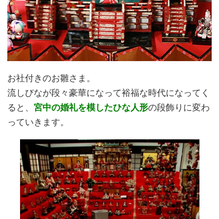
お社付きのお雛さま。
流しびなが段々豪華になって裕福な時代になってく
ると、
宮中の婚礼を模したひな人形
の段飾りに変わ
っていきます。