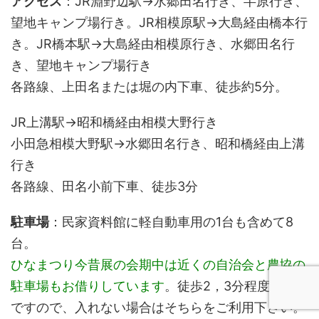
アクセス
：JR淵野辺駅→水郷田名行き、半原行き、
望地キャンプ場行き。JR相模原駅→大島経由橋本行
き。JR橋本駅→大島経由相模原行き、水郷田名行
き、望地キャンプ場行き
各路線、上田名または堀の内下車、徒歩約5分。
JR上溝駅→昭和橋経由相模大野行き
小田急相模大野駅→水郷田名行き、昭和橋経由上溝
行き
各路線、田名小前下車、徒歩3分
駐車場
：民家資料館に軽自動車用の1台も含めて8
台。
ひなまつり今昔展の会期中は近くの自治会と農協の
駐車場もお借りしています
。徒歩2，3分程度の距離
ですので、入れない場合はそちらをご利用下さい。