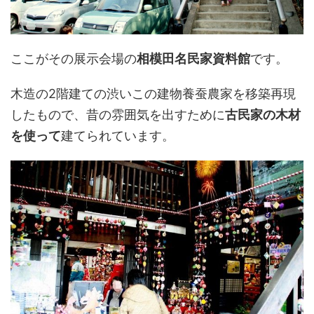
ここがその展示会場の
相模田名民家資料館
です。
木造の2階建ての渋いこの建物養蚕農家を移築再現
したもので、昔の雰囲気を出すために
古民家の木材
を使って
建てられています。