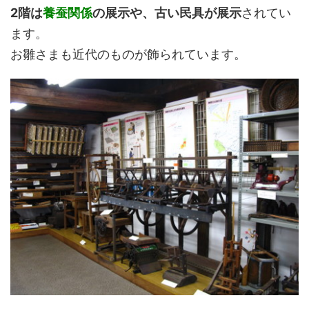
2階は
養蚕関係
の展示や、古い民具が展示
されてい
ます。
お雛さまも近代のものが飾られています。