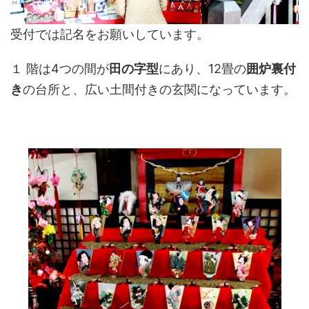
受付では記名をお願いしています。
１ 階は4つの間が
田の字型
にあり、12畳の
囲炉裏付
き
の台所と、広い土間付きの玄関になっています。