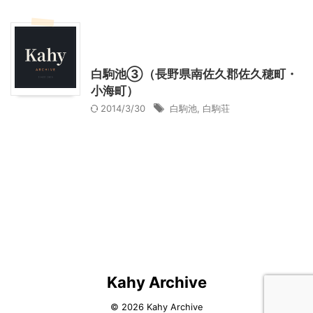
北杜市周辺（清里、小淵沢他）レジャー、観光
山梨・長野レジャー、観光
白駒池③（長野県南佐久郡佐久穂町・
小海町）
2014/3/30
白駒池
,
白駒荘
Kahy Archive
© 2026 Kahy Archive