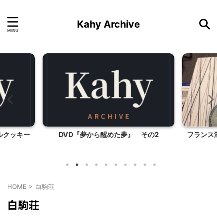
Kahy Archive
ルクッキー
DVD『夢から醒めた夢』 その2
フランス
HOME
>
白駒荘
白駒荘