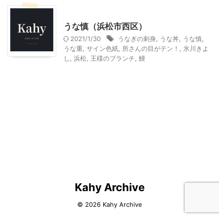
静岡グルメ
うな慎（浜松市西区）
2021/1/30
うなぎの刺身
,
うな丼
,
うな慎
,
うな重
,
サイン色紙
,
所さんの目がテン！
,
氷川きよ
し
,
浜松
,
王様のブランチ
,
鰻
Kahy Archive
© 2026 Kahy Archive