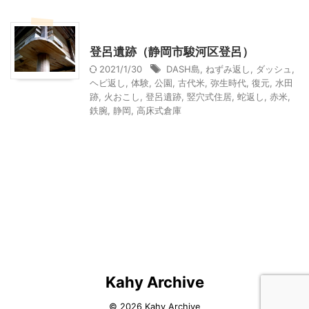
静岡レジャー、観光
登呂遺跡（静岡市駿河区登呂）
2021/1/30
DASH島
,
ねずみ返し
,
ダッシュ
,
ヘビ返し
,
体験
,
公園
,
古代米
,
弥生時代
,
復元
,
水田
跡
,
火おこし
,
登呂遺跡
,
竪穴式住居
,
蛇返し
,
赤米
,
鉄腕
,
静岡
,
高床式倉庫
Kahy Archive
© 2026 Kahy Archive