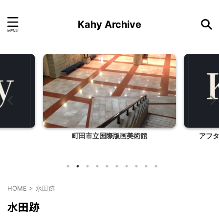
Kahy Archive
町田市立国際版画美術館
アフ
HOME
>
水田跡
水田跡