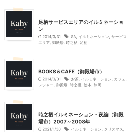
静岡レジャー、観光
足柄サービスエリアのイルミネーショ
ン
2014/3/31
SA
,
イルミネーション
,
サービス
エリア
,
御殿場
,
時之栖
,
足柄
静岡グルメ
静岡レジャー、観光
BOOKS＆CAFE（御殿場市）
2014/3/31
お茶
,
イルミネーション
,
カフェ
,
レジャー
,
御殿場
,
時之栖
,
絵本
,
静岡
静岡レジャー、観光
時之栖イルミネーション・夜編（御殿
場市）2007～2008年
2021/1/30
イルミネーション
,
クリスマス
,