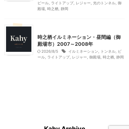
ビール
,
ライトアップ
,
レジャー
,
光のトンネル
,
御
殿場
,
時之栖
,
静岡
静岡レジャー、観光
時之栖イルミネーション・昼間編（御
殿場市）2007～2008年
2026/8/5
イルミネーション
,
トンネル
,
ビ
ール
,
ライトアップ
,
レジャー
,
御殿場
,
時之栖
,
静岡
Kahy Archive