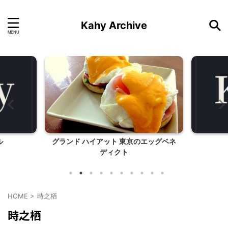
Kahy Archive
ル
グランド ハイアット 東京のエッグベネ
ディクト
HOME
>
時之栖
時之栖