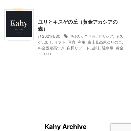
山梨・長野レジャー、観光
ユリとキスゲの丘（黄金アカシアの
森）
2021/1/30
あおい
,
こちら
,
アカシア
,
キス
ゲ
,
ユリ
,
リフト
,
写真
,
利用
,
富士見高原ゆりの里
,
料金設定高すぎ
,
白樺リゾート
,
趣味
,
駐車場
,
黄金
,
１０００
Kahy Archive