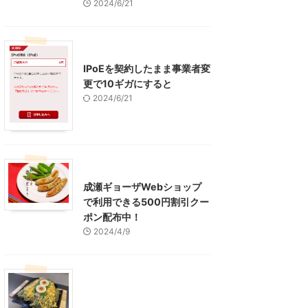
2024/6/21
インターネット
IPoEを契約したまま事業者変
更で10ギガにすると
2024/6/21
東京グルメ
町田周辺
成瀬ギョーザWebショップ
で利用できる500円割引クー
ポン配布中！
2024/4/9
グルメ
レジャー、お出かけ、観光