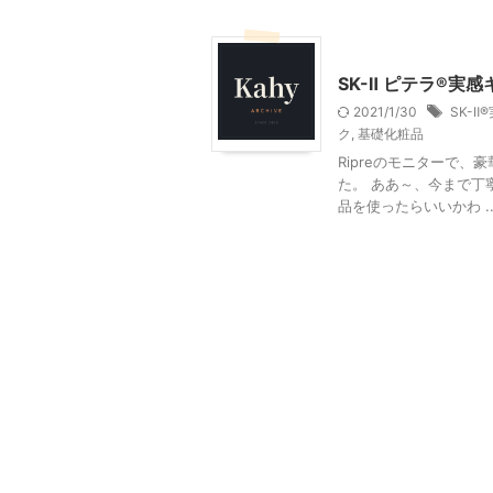
モニター
美容
SK-Ⅱ ピテラ®実
2021/1/30
SK-Ⅱ
ク
,
基礎化粧品
Ripreのモニターで、
た。 ああ～、今まで丁
品を使ったらいいかわ ..