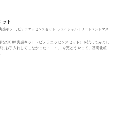
感キット
®実感キット
,
ピテラエッセンスセット
,
フェイシャルトリートメントマス
豪華なSK-Ⅱ®実感キット（ピテラエッセンスセット）を試してみまし
寧にお手入れしてこなかった・・・。 今更どうやって、基礎化粧
.