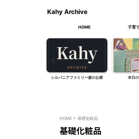
Kahy Archive
HOME
子育
萬金(相模原市）の2階
シルバニアファミリー森のお家
本日の
と棒々鶏サラダ
HOME
>
基礎化粧品
基礎化粧品