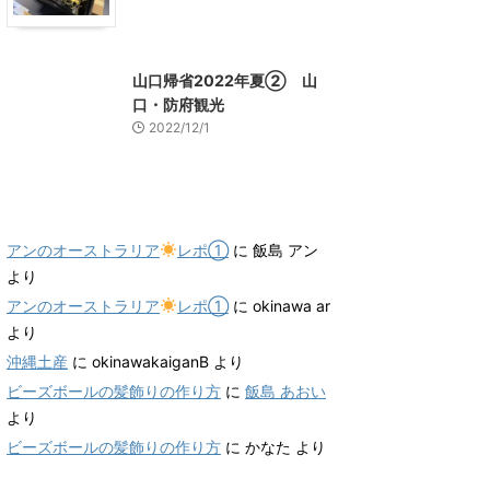
山口グルメ
山口レジャー、観光
山口帰省2022年夏② 山
口・防府観光
2022/12/1
最近のコメント
アンのオーストラリア
レポ①
に
飯島 アン
より
アンのオーストラリア
レポ①
に
okinawa ar
より
沖縄土産
に
okinawakaiganB
より
ビーズボールの髪飾りの作り方
に
飯島 あおい
より
ビーズボールの髪飾りの作り方
に
かなた
より