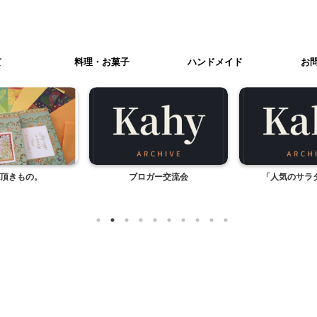
て
料理・お菓子
ハンドメイド
お
頂きもの。
ブロガー交流会
「人気のサラ