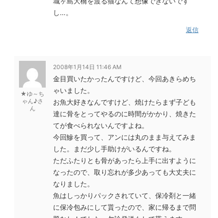
城ヶ島大橋を渡る猫なんて想像できないです
し…。
返信
2008年1月14日 11:46 AM
金目買いたかったんですけど、今回あきらめち
ゃいました。
★ゆ～ち
ゃん♪さ
お魚大好きなんですけど、焼けたらまず子ども
ん
達に骨をとってやるのに時間がかかり、焼きた
てが食べられないんですよね。
今回鰺を買って、アンには丸のまま与えてみま
した。まだ少し手助けがいるんですね。
ただふたりとも骨があったら上手に出すように
なったので、取り忘れが多少あっても大丈夫に
なりました。
魚はしっかりパックされていて、保冷剤と一緒
に保冷包みにして貰ったので、家に帰るまで問