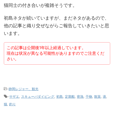
猫同士の付き合いが複雑そうです。
初島ネタが続いていますが、まだネタがあるので、
他の記事と織り交ぜながらご報告していきたいと思
います。
この記事は公開後1年以上経過しています。
現在は状況が異なる可能性がありますのでご注意くだ
さい。
-
静岡レジャー、観光
-
サザエ
,
スキューバダイビング
,
初島
,
定期船
,
密漁
,
干物
,
散策
,
港
,
猫
,
釣り