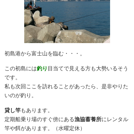
初島港から富士山を臨む・・・。
この初島には
釣り
目当てで見える方も大勢いるそう
です。
私も次回ここを訪れることがあったら、是非やりた
いのが釣り。
貸し竿
もあります。
定期船乗り場のすぐ傍にある
漁協蓄養所
にレンタル
竿や餌があります。（水曜定休）