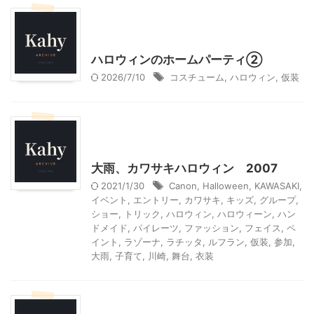
ハロウィン
季節行事・イベント
我が家とよそサマのホームパーティ
ハロウィンのホームパーティ②
2026/7/10
コスチューム
,
ハロウィン
,
仮装
ハロウィン
季節行事・イベント
神奈川レジャー、観光
大雨、カワサキハロウィン 2007
2021/1/30
Canon
,
Halloween
,
KAWASAKI
,
イベント
,
エントリー
,
カワサキ
,
キッズ
,
グループ
,
ショー
,
トリック
,
ハロウィン
,
ハロウィーン
,
ハン
ドメイド
,
パイレーツ
,
ファッション
,
フェイス
,
ペ
イント
,
ラゾーナ
,
ラチッタ
,
ルフラン
,
仮装
,
参加
,
大雨
,
子育て
,
川崎
,
舞台
,
衣装
ハロウィン
大人向け書籍