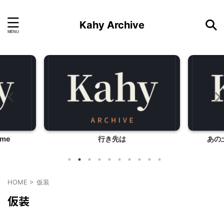
Kahy Archive
ome
行き先は
あの
HOME
>
仮装
仮装