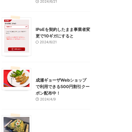
2024/6/21
インターネット
IPoEを契約したまま事業者変
更で10ギガにすると
2024/6/21
東京グルメ
町田周辺
成瀬ギョーザWebショップ
で利用できる500円割引クー
ポン配布中！
2024/4/9
グルメ
レジャー、お出かけ、観光