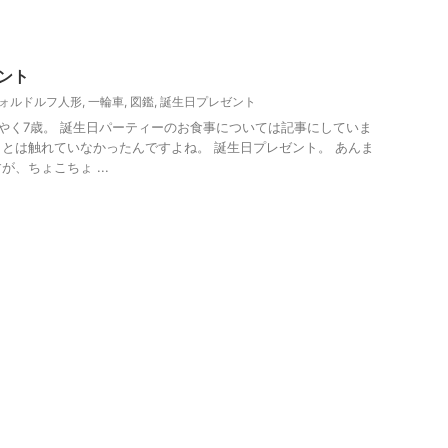
生会
ント
ォルドルフ人形
,
一輪車
,
図鑑
,
誕生日プレゼント
やく7歳。 誕生日パーティーのお食事については記事にしていま
とは触れていなかったんですよね。 誕生日プレゼント。 あんま
、ちょこちょ ...