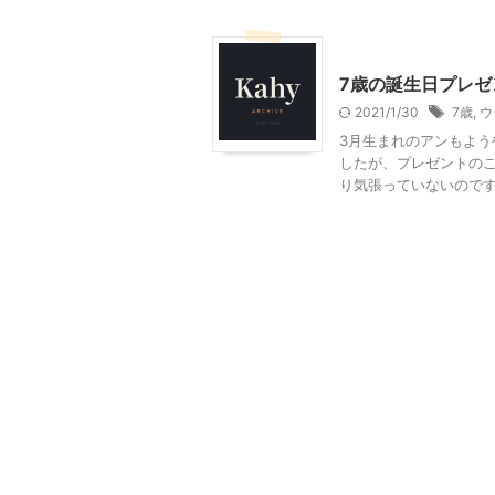
季節行事・イベント
誕
7歳の誕生日プレゼ
2021/1/30
7歳
,
ウ
3月生まれのアンもよう
したが、プレゼントのこ
り気張っていないのですが