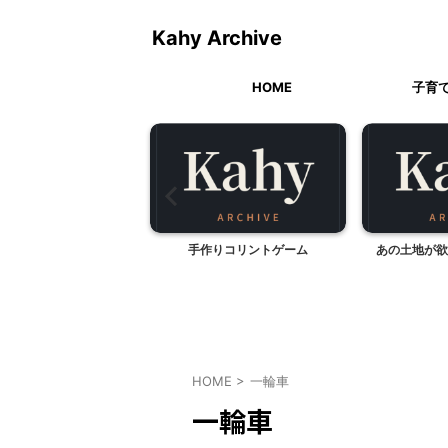
Kahy Archive
HOME
子育
カレー屋 葡萄の樹・
手作りコリントゲーム
あの土地が欲
IGNE/ヴィーニュ
HOME
>
一輪車
一輪車