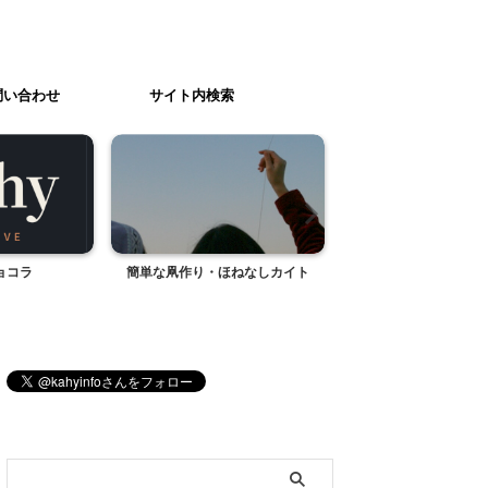
問い合わせ
サイト内検索
ョコラ
簡単な凧作り・ほねなしカイト
八ヶ岳リゾートアウ
ブログ内検索