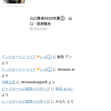
山口グルメ
山口レジャー、観光
山口帰省2022年夏② 山
口・防府観光
2022/12/1
最近のコメント
アンのオーストラリア
レポ①
に
飯島 アン
より
アンのオーストラリア
レポ①
に
okinawa ar
より
沖縄土産
に
okinawakaiganB
より
ビーズボールの髪飾りの作り方
に
飯島 あおい
より
ビーズボールの髪飾りの作り方
に
かなた
より