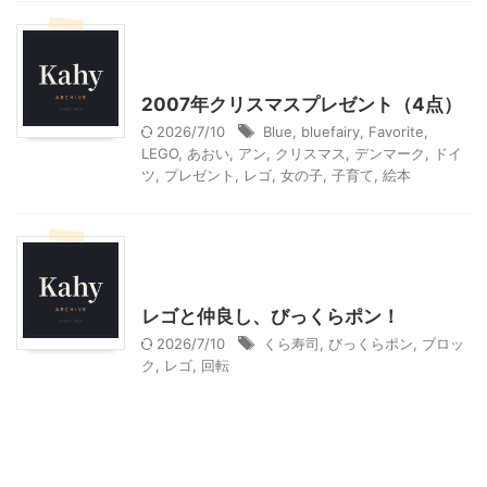
クリスマス
子どもの玩具
子育て
季節行事・イベント
2007年クリスマスプレゼント（4点）
2026/7/10
Blue
,
bluefairy
,
Favorite
,
LEGO
,
あおい
,
アン
,
クリスマス
,
デンマーク
,
ドイ
ツ
,
プレゼント
,
レゴ
,
女の子
,
子育て
,
絵本
子どもの玩具
山梨・長野レジャー、観光
東京グルメ
神奈川レジャー、観光
レゴと仲良し、びっくらポン！
2026/7/10
くら寿司
,
びっくらポン
,
ブロッ
ク
,
レゴ
,
回転