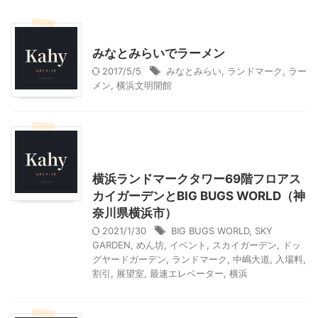
桜木町・みなとみらい周辺
神奈川グルメ
みなとみらいでラーメン
2017/5/5
みなとみらい
,
ランドマーク
,
ラー
メン
,
横浜文明開館
アート
神奈川レジャー、観光
首都圏雨の日向けレジャー
横浜ランドマークタワー69階フロアス
カイガーデンとBIG BUGS WORLD（神
奈川県横浜市）
2021/1/30
BIG BUGS WORLD
,
SKY
GARDEN
,
めん坊
,
イベント
,
スカイガーデン
,
ドッ
グヤードガーデン
,
ランドマーク
,
中嶋大道
,
入場料
,
割引
,
展望室
,
最速エレベーター
,
横浜