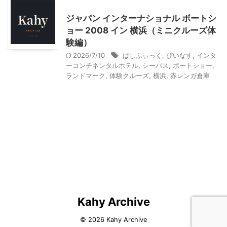
乗り物
神奈川レジャー、観光
ジャパン インターナショナル ボートシ
ョー 2008 イン 横浜（ミニクルーズ体
験編）
2026/7/10
ぱしふぃっく
,
びいなす
,
インタ
ーコンチネンタルホテル
,
シーバス
,
ボートショー
,
ランドマーク
,
体験クルーズ
,
横浜
,
赤レンガ倉庫
Kahy Archive
© 2026 Kahy Archive