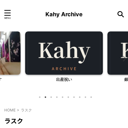
Kahy Archive
す
出産祝い
HOME
>
ラスク
ラスク