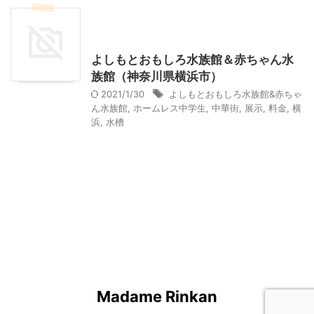
神奈川レジャー、観光
首都圏雨の日向けレジャー
よしもとおもしろ水族館＆赤ちゃん水
族館（神奈川県横浜市）
2021/1/30
よしもとおもしろ水族館&赤ちゃ
ん水族館
,
ホームレス中学生
,
中華街
,
展示
,
料金
,
横
浜
,
水槽
Madame Rinkan