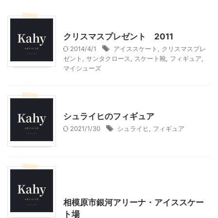
クリスマス
クリスマスプレゼント 2011
2014/4/1
アイススケート
,
クリスマスプレ
ゼント
,
サンタクロース
,
スケート靴
,
フィギュア
,
マイシューズ
こだわりの品
子どもの玩具
シュライヒのフィギュア
2021/1/30
シュライヒ
,
フィギュア
幼稚園での活動
神奈川レジャー、観光
首都圏雨の日向けレジャー
相模原市銀河アリーナ・アイススケー
ト場