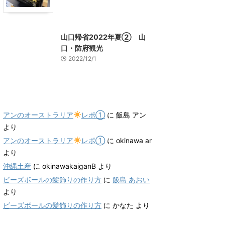
山口グルメ
山口レジャー、観光
山口帰省2022年夏② 山
口・防府観光
2022/12/1
最近のコメント
アンのオーストラリア
レポ①
に
飯島 アン
より
アンのオーストラリア
レポ①
に
okinawa ar
より
沖縄土産
に
okinawakaiganB
より
ビーズボールの髪飾りの作り方
に
飯島 あおい
より
ビーズボールの髪飾りの作り方
に
かなた
より