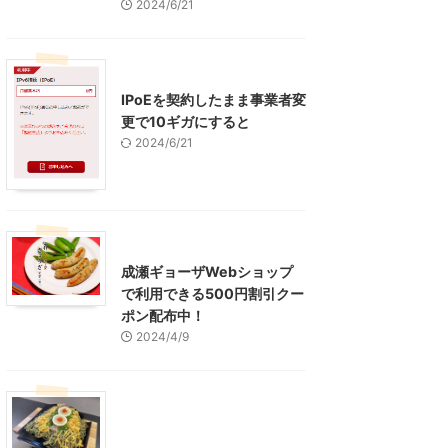
2024/6/21
インターネット
IPoEを契約したまま事業者変
更で10ギガにすると
2024/6/21
東京グルメ
町田周辺
成瀬ギョーザWebショップ
で利用できる500円割引クー
ポン配布中！
2024/4/9
グルメ
レジャー、お出かけ、観光