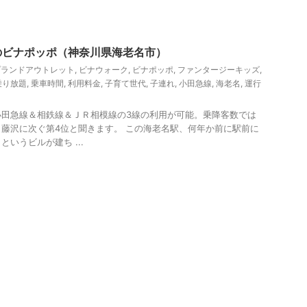
、観光
のビナポッポ（神奈川県海老名市）
プランドアウトレット
,
ビナウォーク
,
ビナポッポ
,
ファンタージーキッズ
,
乗り放題
,
乗車時間
,
利用料金
,
子育て世代
,
子連れ
,
小田急線
,
海老名
,
運行
小田急線＆相鉄線＆ＪＲ相模線の3線の利用が可能。乗降客数では
藤沢に次ぐ第4位と聞きます。 この海老名駅、何年か前に駅前に
いうビルが建ち ...