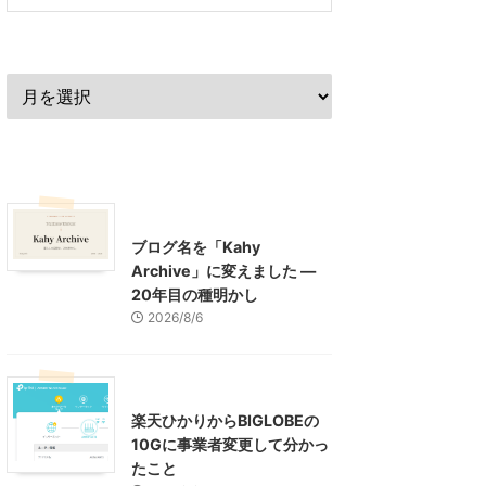
過去の記事
最近の記事
What's New
お知らせ
ブログ名を「Kahy
Archive」に変えました ―
20年目の種明かし
2026/8/6
インターネット
楽天ひかりからBIGLOBEの
10Gに事業者変更して分かっ
たこと