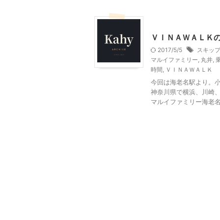
乗り物
神奈川レジャー
ＶＩＮＡＷＡＬＫ
2017/5/5
スキッ
マルイファミリー
,
丸井
,
時間
,
ＶＩＮＡＷＡＬＫ
今回は海老名駅より。
神奈川県で横浜、川崎、
マルイファミリー海老名と