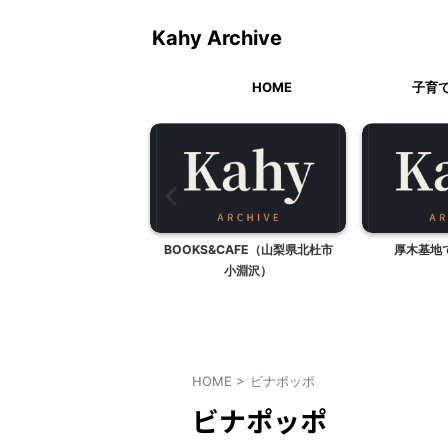
Kahy Archive
HOME
子育
生日のケーキ（アン・シ
BOOKS&CAFE（山梨県北杜市
厚木基地
ーリーのケーキ）
小淵沢）
HOME
>
ビナポッポ
ビナポッポ