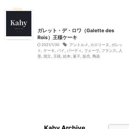
おすすめの絵本
季節行事・イベント
料理・お菓子
ガレット・デ・ロワ（Galette des
Rois）王様ケーキ
2021/1/30
アントルメ
,
カロリーヌ
,
ガレッ
ト
,
ケーキ
,
パイ
,
パーティ
,
フェーヴ
,
フランス
,
人
形
,
国立
,
王様
,
絵本
,
菓子
,
販売
,
陶器
Kahy Archive