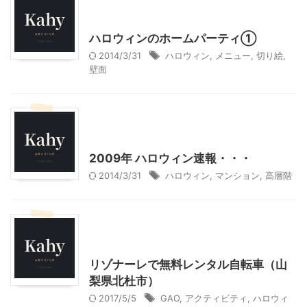
我が家とよそサマのホームパーティ
ハロウィンのホームパーティ①
2014/3/31
ハロウィン
,
メニュー
,
切り絵
,
壁面
ハロウィン
季節行事・イベント
我が家とよそサマのホームパーティ
2009年 ハロウィン速報・・・
2014/3/31
ハロウィン
,
マンション
,
高層階
北杜市周辺（清里、小淵沢他）レジャー、観光
山梨・長野レジャー、観光
リゾナーレで無料レンタル自転車（山
梨県北杜市）
2017/5/5
GAO
,
アクティビティ
,
ハロウィ