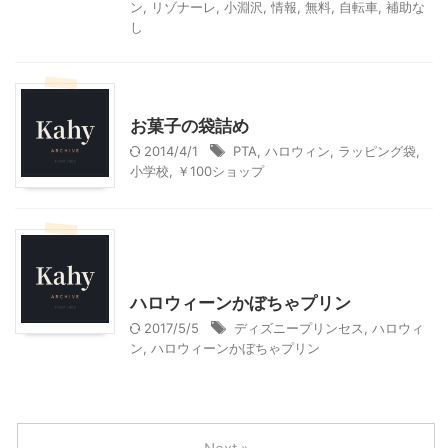
ン
,
リゾナーレ
,
小淵沢
,
情報
,
無料
,
自転車
,
補助な
し
子育て
小学校
お菓子の袋詰め
2014/4/1
PTA
,
ハロウィン
,
ラッピング袋
,
小学校
,
￥100ショップ
ハロウィン
季節行事・イベント
料理・お菓子
ハロウィーンかぼちゃプリン
2017/5/5
ディズニープリンセス
,
ハロウィ
ン
,
ハロウィーンかぼちゃプリン