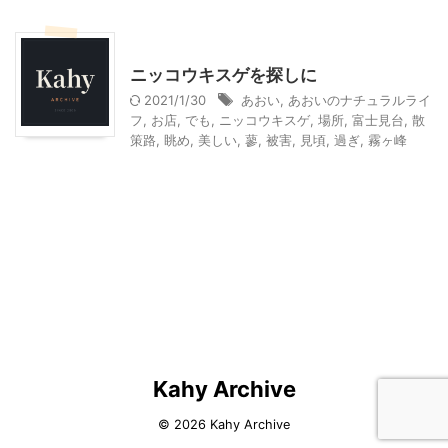
山梨・長野レジャー、観光
ニッコウキスゲを探しに
2021/1/30
あおい
,
あおいのナチュラルライ
フ
,
お店
,
でも
,
ニッコウキスゲ
,
場所
,
富士見台
,
散
策路
,
眺め
,
美しい
,
蓼
,
被害
,
見頃
,
過ぎ
,
霧ヶ峰
Kahy Archive
© 2026 Kahy Archive