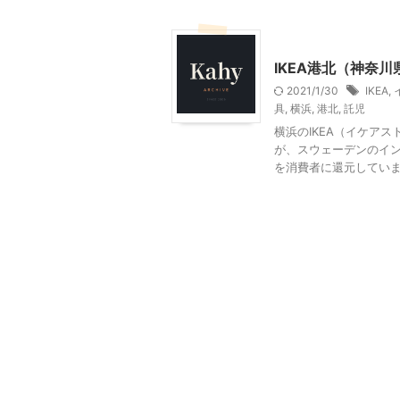
IKEA
インテリア・雑
IKEA港北（神奈
2021/1/30
IKEA
,
具
,
横浜
,
港北
,
託児
横浜のIKEA（イケアス
が、スウェーデンのイン
を消費者に還元しています。