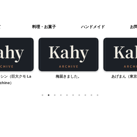
て
料理・お菓子
ハンドメイド
お
マシン（巨大クモ La
梅届きました。
あげまん（東京
chine）