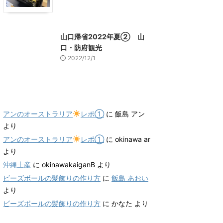
山口グルメ
山口レジャー、観光
山口帰省2022年夏② 山
口・防府観光
2022/12/1
最近のコメント
アンのオーストラリア
レポ①
に
飯島 アン
より
アンのオーストラリア
レポ①
に
okinawa ar
より
沖縄土産
に
okinawakaiganB
より
ビーズボールの髪飾りの作り方
に
飯島 あおい
より
ビーズボールの髪飾りの作り方
に
かなた
より