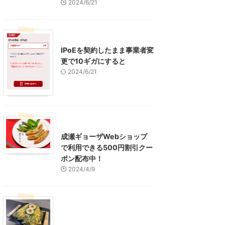
2024/6/21
インターネット
IPoEを契約したまま事業者変
更で10ギガにすると
2024/6/21
東京グルメ
町田周辺
成瀬ギョーザWebショップ
で利用できる500円割引クー
ポン配布中！
2024/4/9
グルメ
レジャー、お出かけ、観光