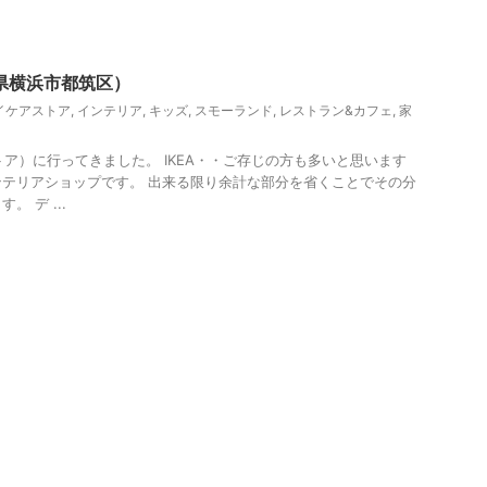
貨
雑貨屋＆アンティークショップ
川県横浜市都筑区）
イケアストア
,
インテリア
,
キッズ
,
スモーランド
,
レストラン&カフェ
,
家
トア）に行ってきました。 IKEA・・ご存じの方も多いと思います
テリアショップです。 出来る限り余計な部分を省くことでその分
 デ ...