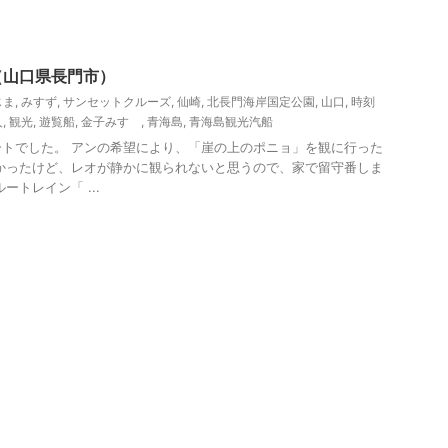
観光
（山口県長門市）
じま
,
みすず
,
サンセットクルーズ
,
仙崎
,
北長門海岸国定公園
,
山口
,
時刻
人
,
観光
,
遊覧船
,
金子みすゞ
,
青海島
,
青海島観光汽船
トでした。 アンの希望により、「崖の上のポニョ」を観に行った
かったけど、レオが静かに観られないと思うので、家で留守番しま
ートレイン「 ...