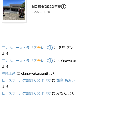
山口帰省2022年夏①
2022/11/29
最近のコメント
アンのオーストラリア
レポ①
に
飯島 アン
より
アンのオーストラリア
レポ①
に
okinawa ar
より
沖縄土産
に
okinawakaiganB
より
ビーズボールの髪飾りの作り方
に
飯島 あおい
より
ビーズボールの髪飾りの作り方
に
かなた
より