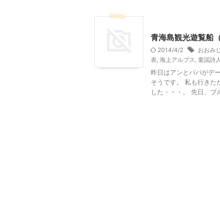
乗り物
山口レジャー、
青海島観光遊覧船
2014/4/2
おおみ
表
,
海上アルプス
,
童謡詩
昨日はアンとパパがデー
そうです。 私も行きた
した・・・。 先日、ブル