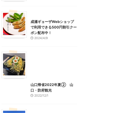
東京グルメ
町田周辺
成瀬ギョーザWebショップ
で利用できる500円割引クー
ポン配布中！
2024/4/9
グルメ
レジャー、お出かけ、観光
山口グルメ
山口レジャー、観光
山口帰省2022年夏② 山
口・防府観光
2022/12/1
山口レジャー、観光