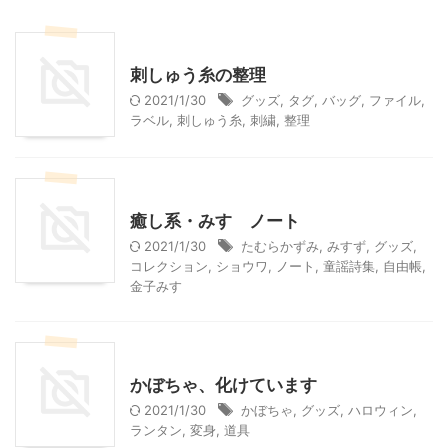
ハンドメイド
刺しゅう糸の整理
2021/1/30
グッズ
,
タグ
,
バッグ
,
ファイル
,
ラベル
,
刺しゅう糸
,
刺繍
,
整理
こだわりの品
子育て
山口レジャー、観光
癒し系・みすゞノート
2021/1/30
たむらかずみ
,
みすず
,
グッズ
,
コレクション
,
ショウワ
,
ノート
,
童謡詩集
,
自由帳
,
金子みすゞ
その他
ハロウィン
季節行事・イベント
かぼちゃ、化けています
2021/1/30
かぼちゃ
,
グッズ
,
ハロウィン
,
ランタン
,
変身
,
道具