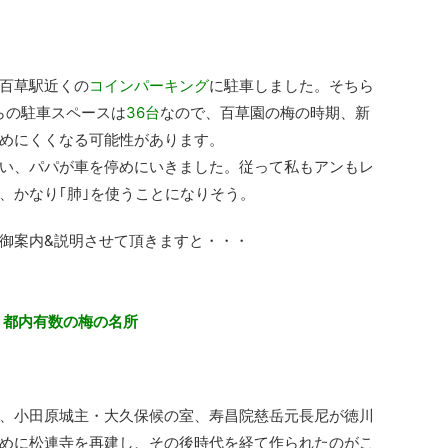
百草駅近くの
コインパーキング
に駐車しました。そちら
らの駐車スペースは
36台
なので、百草園の梅の時期、新
めにくくなる可能性があります。
い、パパが車を停めにいきました。従って私もアンもレ
、かなり｢肺｣を使うことになりそう。
御案内&説明させて頂きますと・・・
、
都内有数の梅の名所
、小田原城主・大久保候の室、寿昌院慈岳元長尼が徳川
めに松連寺を再建し、その後時代を経て作られたのがこ