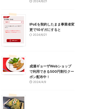
2024/6/21
インターネット
IPoEを契約したまま事業者変
更で10ギガにすると
2024/6/21
東京グルメ
町田周辺
成瀬ギョーザWebショップ
で利用できる500円割引クー
ポン配布中！
2024/4/9
グルメ
レジャー、お出かけ、観光