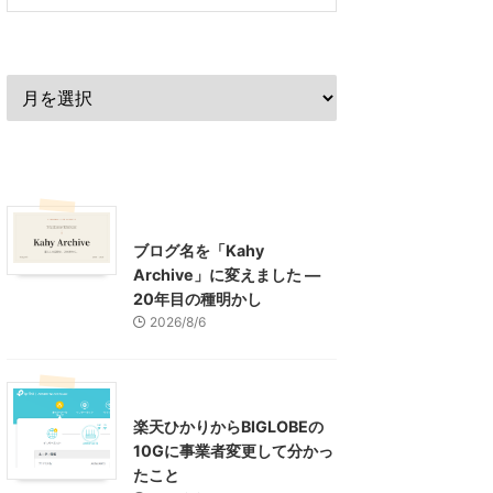
過去の記事
最近の記事
What's New
お知らせ
ブログ名を「Kahy
Archive」に変えました ―
20年目の種明かし
2026/8/6
インターネット
楽天ひかりからBIGLOBEの
10Gに事業者変更して分かっ
たこと