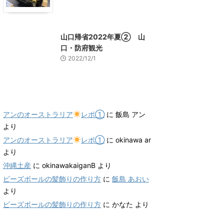
山口グルメ
山口レジャー、観光
山口帰省2022年夏② 山
口・防府観光
2022/12/1
最近のコメント
アンのオーストラリア
レポ①
に
飯島 アン
より
アンのオーストラリア
レポ①
に
okinawa ar
より
沖縄土産
に
okinawakaiganB
より
ビーズボールの髪飾りの作り方
に
飯島 あおい
より
ビーズボールの髪飾りの作り方
に
かなた
より