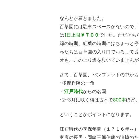
なんとか着きました。
百草園には駐車スペースがないので、
は
1日上限
￥７００
でした。ただそち
緑の時期、紅葉の時期にはちょっと停
私たちは百草園の入り口でおろして貰
オも、この上り坂を歩いていませんが
さて、百草園、パンフレットの中から
･多摩丘陵の一角
・
江戸時代
からの名園
･2~3月に咲く梅は古木で
800本
ほど
ということがポイントになります。
江戸時代の享保年間（１７１６年～）
家康の長男・岡崎三郎信康の追悼のた