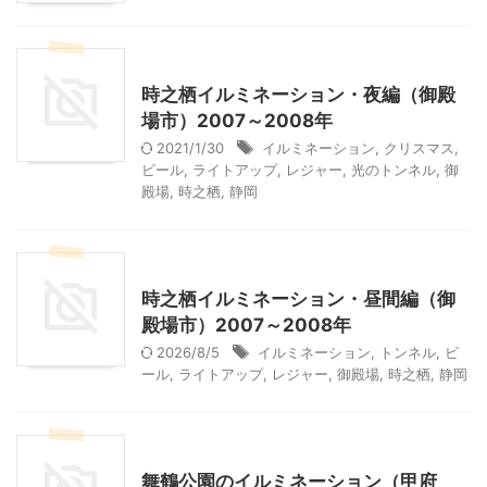
静岡レジャー、観光
時之栖イルミネーション・夜編（御殿
場市）2007～2008年
2021/1/30
イルミネーション
,
クリスマス
,
ビール
,
ライトアップ
,
レジャー
,
光のトンネル
,
御
殿場
,
時之栖
,
静岡
静岡レジャー、観光
時之栖イルミネーション・昼間編（御
殿場市）2007～2008年
2026/8/5
イルミネーション
,
トンネル
,
ビ
ール
,
ライトアップ
,
レジャー
,
御殿場
,
時之栖
,
静岡
山梨・長野レジャー、観光
舞鶴公園のイルミネーション（甲府