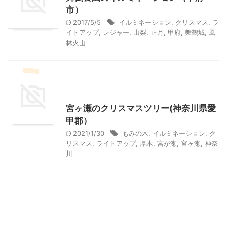
市）
2017/5/5
イルミネーション
,
クリスマス
,
ラ
イトアップ
,
レジャー
,
山梨
,
正月
,
甲府
,
舞鶴城
,
風
林火山
クリスマス
季節行事・イベント
神奈川レジャー、観光
宮ヶ瀬のクリスマスツリー(神奈川県愛
甲郡）
2021/1/30
もみの木
,
イルミネーション
,
ク
リスマス
,
ライトアップ
,
厚木
,
宮が瀬
,
宮ヶ瀬
,
神奈
川