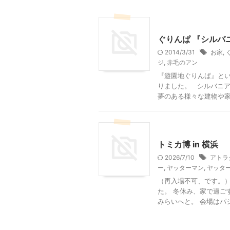
静岡レジャー、観光
ぐりんぱ 『シルバ
2014/3/31
お家
,
ジ
,
赤毛のアン
『遊園地ぐりんぱ』と
りました。 シルバニ
夢のある様々な建物や家具
神奈川レジャー、観光
トミカ博 in 横浜
2026/7/10
アトラ
ー
,
ヤッターマン
,
ヤッタ
（再入場不可、です。）
た。 冬休み、家で過ご
みらいへと。 会場はパシフ