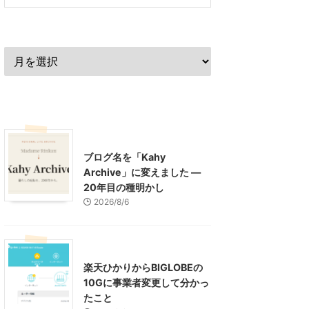
過去の記事
最近の記事
What's New
お知らせ
ブログ名を「Kahy
Archive」に変えました ―
20年目の種明かし
2026/8/6
インターネット
楽天ひかりからBIGLOBEの
10Gに事業者変更して分かっ
たこと