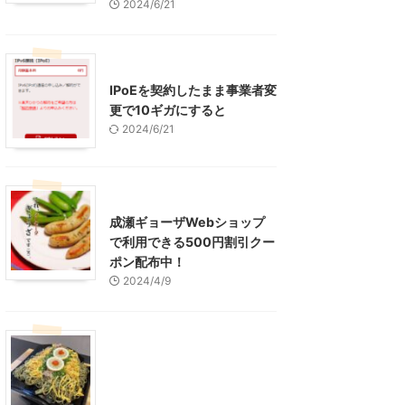
2024/6/21
インターネット
IPoEを契約したまま事業者変
更で10ギガにすると
2024/6/21
東京グルメ
町田周辺
成瀬ギョーザWebショップ
で利用できる500円割引クー
ポン配布中！
2024/4/9
グルメ
レジャー、お出かけ、観光
山口グルメ