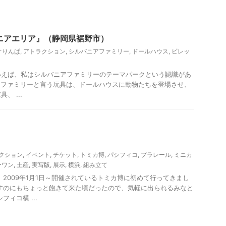
ニアエリア』（静岡県裾野市）
ぐりんぱ
,
アトラクション
,
シルバニアファミリー
,
ドールハウス
,
ビレッ
いえば、私はシルバニアファミリーのテーマパークという認識があ
アファミリーと言う玩具は、ドールハウスに動物たちを登場させ、
、 ...
クション
,
イベント
,
チケット
,
トミカ博
,
パシフィコ
,
プラレール
,
ミニカ
ーワン
,
土産
,
実写版
,
展示
,
横浜
,
組み立て
 2009年1月1日～開催されているトミカ博に初めて行ってきまし
すのにもちょっと飽きて来た頃だったので、気軽に出られるみなと
ィコ横 ...