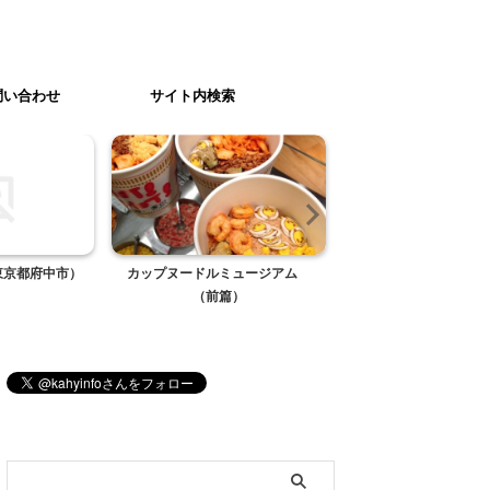
問い合わせ
サイト内検索
東京都府中市）
カップヌードルミュージアム
R15映画『ブラック
（前篇）
ブログ内検索