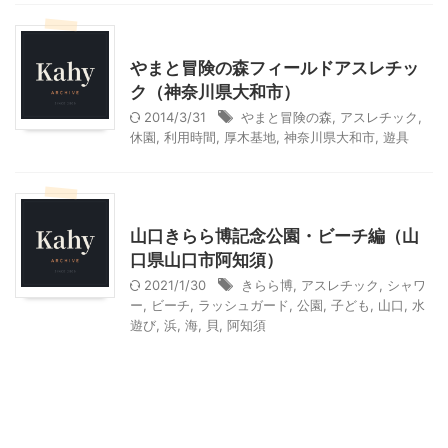
神奈川レジャー、観光
やまと冒険の森フィールドアスレチッ
ク（神奈川県大和市）
2014/3/31
やまと冒険の森
,
アスレチック
,
休園
,
利用時間
,
厚木基地
,
神奈川県大和市
,
遊具
山口レジャー、観光
山口きらら博記念公園・ビーチ編（山
口県山口市阿知須）
2021/1/30
きらら博
,
アスレチック
,
シャワ
ー
,
ビーチ
,
ラッシュガード
,
公園
,
子ども
,
山口
,
水
遊び
,
浜
,
海
,
貝
,
阿知須