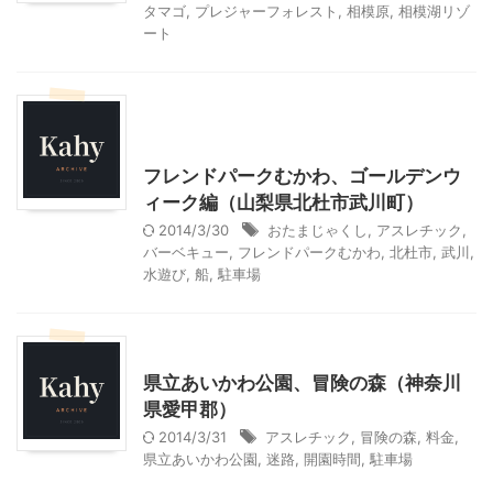
タマゴ
,
プレジャーフォレスト
,
相模原
,
相模湖リゾ
ート
北杜市周辺（清里、小淵沢他）レジャー、観光
山梨・長野レジャー、観光
フレンドパークむかわ、ゴールデンウ
ィーク編（山梨県北杜市武川町）
2014/3/30
おたまじゃくし
,
アスレチック
,
バーベキュー
,
フレンドパークむかわ
,
北杜市
,
武川
,
水遊び
,
船
,
駐車場
神奈川レジャー、観光
県立あいかわ公園、冒険の森（神奈川
県愛甲郡）
2014/3/31
アスレチック
,
冒険の森
,
料金
,
県立あいかわ公園
,
迷路
,
開園時間
,
駐車場