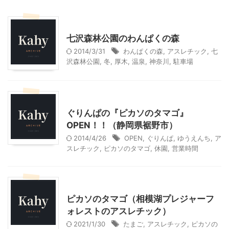
神奈川レジャー、観光
七沢森林公園のわんぱくの森
2014/3/31
わんぱくの森
,
アスレチック
,
七
沢森林公園
,
冬
,
厚木
,
温泉
,
神奈川
,
駐車場
静岡レジャー、観光
ぐりんぱの『ピカソのタマゴ』
OPEN！！（静岡県裾野市）
2014/4/26
OPEN
,
ぐりんぱ
,
ゆうえんち
,
ア
スレチック
,
ピカソのタマゴ
,
休園
,
営業時間
神奈川レジャー、観光
ピカソのタマゴ（相模湖プレジャーフ
ォレストのアスレチック）
2021/1/30
たまご
,
アスレチック
,
ピカソの