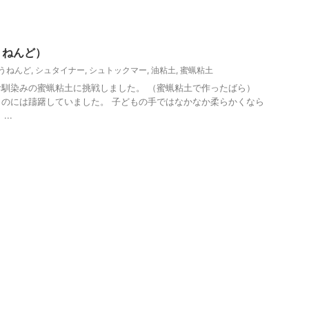
幼稚園での活動
うねんど）
うねんど
,
シュタイナー
,
シュトックマー
,
油粘土
,
蜜蝋粘土
お馴染みの蜜蝋粘土に挑戦しました。 （蜜蝋粘土で作ったばら）
のには躊躇していました。 子どもの手ではなかなか柔らかくなら
..