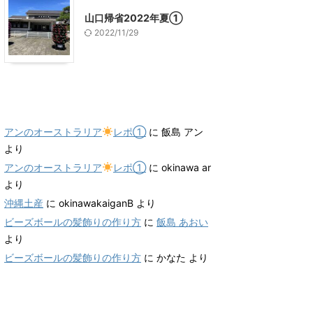
山口帰省2022年夏①
2022/11/29
最近のコメント
アンのオーストラリア
レポ①
に
飯島 アン
より
アンのオーストラリア
レポ①
に
okinawa ar
より
沖縄土産
に
okinawakaiganB
より
ビーズボールの髪飾りの作り方
に
飯島 あおい
より
ビーズボールの髪飾りの作り方
に
かなた
より