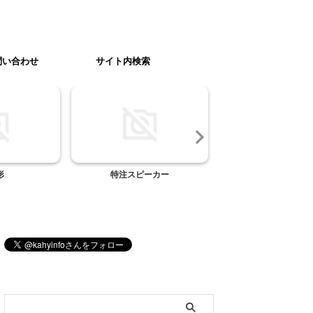
問い合わせ
サイト内検索
形
特注スピーカー
横浜元町 お買物のす
ーミングセー
ブログ内検索