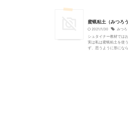
幼児向け製作・親子で製作
蜜蝋粘土（みつろ
2021/1/30
みつろ
シュタイナー教材では
実は私は蜜蝋粘土を使う
ず、思うように形になら .