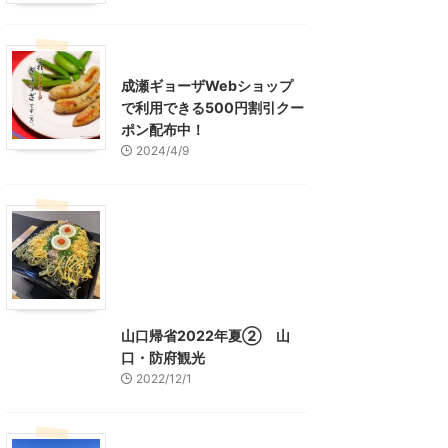
東京グルメ
町田周辺
成瀬ギョーザWebショップ
で利用できる500円割引クー
ポン配布中！
2024/4/9
グルメ
レジャー、お出かけ、観光
山口グルメ
山口レジャー、観光
山口帰省2022年夏② 山
口・防府観光
2022/12/1
山口レジャー、観光