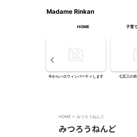
Madame Rinkan
HOME
子育
 東天紅（東京都渋谷区
今からハロウィンパーティします
七五三の衣
恵比寿）
HOME
>
みつろうねんど
みつろうねんど