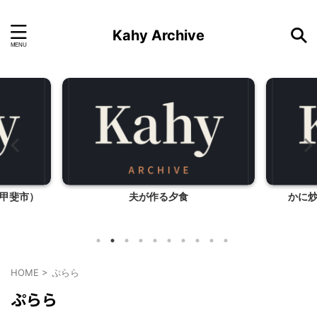
Kahy Archive
甲斐市）
夫が作る夕食
かに
HOME
>
ぷらら
ぷらら