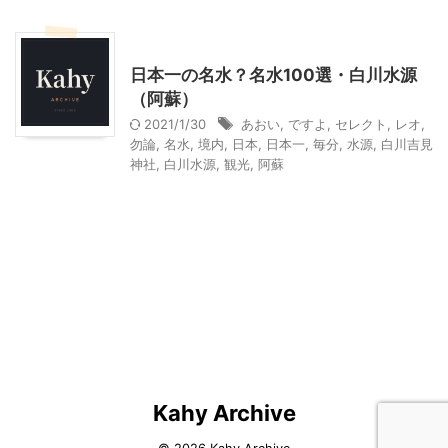
その他レジャー
日本一の名水？名水100選・白川水源
（阿蘇）
2021/1/30
あおい
,
ですよ
,
セレクト
,
レオ
,
勿論
,
名水
,
境内
,
日本
,
日本一
,
毎分
,
水源
,
白川吉見
神社
,
白川水源
,
観光
,
阿蘇
Kahy Archive