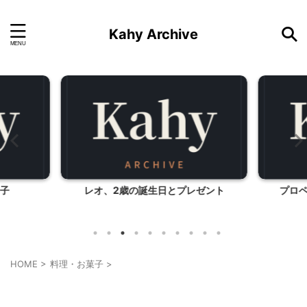
Kahy Archive
子
レオ、2歳の誕生日とプレゼント
プロ
HOME
>
料理・お菓子
>
料理・お菓子