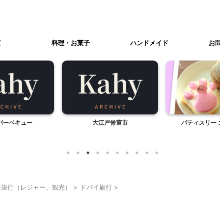
て
料理・お菓子
ハンドメイド
お
バーベキュー
大江戸骨董市
パティスリー 
外旅行（レジャー、観光）
>
ドバイ旅行
>