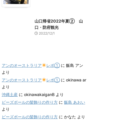
山口グルメ
山口レジャー、観光
山口帰省2022年夏② 山
口・防府観光
2022/12/1
最近のコメント
アンのオーストラリア
レポ①
に
飯島 アン
より
アンのオーストラリア
レポ①
に
okinawa ar
より
沖縄土産
に
okinawakaiganB
より
ビーズボールの髪飾りの作り方
に
飯島 あおい
より
ビーズボールの髪飾りの作り方
に
かなた
より