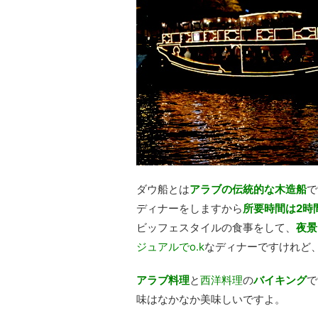
ダウ船とは
アラブの伝統的な木造船
で
ディナーをしますから
所要時間は2時
ビッフェスタイルの食事をして、
夜景
ジュアルでo.k
なディナーですけれど
アラブ料理
と
西洋料理
の
バイキング
で
味はなかなか美味しいですよ。