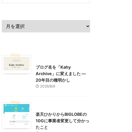
過去の記事
最近の記事
What's New
お知らせ
ブログ名を「Kahy
Archive」に変えました ―
20年目の種明かし
2026/8/6
インターネット
楽天ひかりからBIGLOBEの
10Gに事業者変更して分かっ
たこと