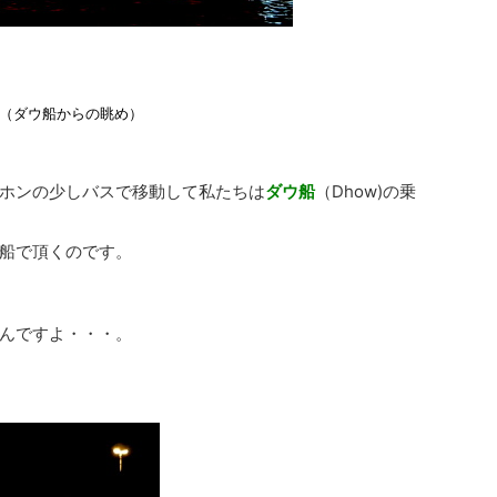
（ダウ船からの眺め）
ホンの少しバスで移動して私たちは
ダウ船
（Dhow)の乗
船で頂くのです。
んですよ・・・。