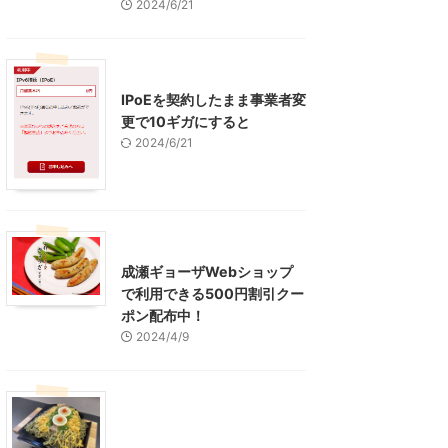
2024/6/21
インターネット
IPoEを契約したまま事業者変
更で10ギガにすると
2024/6/21
東京グルメ
町田周辺
成瀬ギョーザWebショップ
で利用できる500円割引クー
ポン配布中！
2024/4/9
グルメ
レジャー、お出かけ、観光