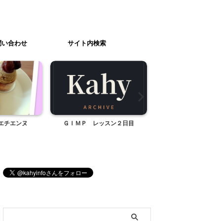
問い合わせ
サイト内検索
エチエンヌ
ＧＩＭＰ レッスン２日目
￥100ショップでつい
しまう物
ブログ内検索