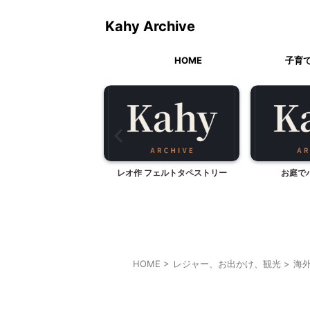
Kahy Archive
HOME
子育
桜満開
レオ作 フェルトタペストリー
お庭で
HOME
>
レジャー、お出かけ、観光
>
海
ドバイ旅行