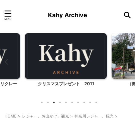
Kahy Archive
011
（御柱祭） 諏訪大社の話
HOME
>
レジャー、お出かけ、観光
>
神奈川レジャー、観光
>
神奈川レジャー、観光
首都圏雨の日向けレジャー