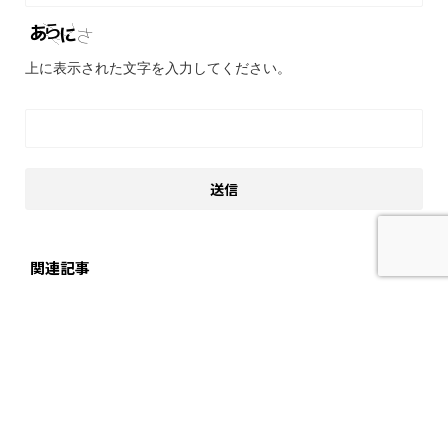
上に表示された文字を入力してください。
関連記事
乗り物
神奈川レジャー、観光
ジャパン インターナショナル ボート
ショー 2008 イン 横浜 （パシフィ
コ横浜会場編）