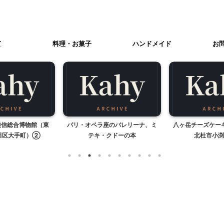
て
料理・お菓子
ハンドメイド
お
逓信総合博物館（東
パリ・オペラ座のバレリーナ、ミ
八ヶ岳チーズケー
田区大手町）②
テキ・クドーの本
北杜市小渕