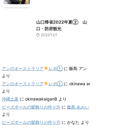
山口グルメ
山口レジャー、観光
山口帰省2022年夏② 山
口・防府観光
2022/12/1
最近のコメント
アンのオーストラリア
レポ①
に
飯島 アン
より
アンのオーストラリア
レポ①
に
okinawa ar
より
沖縄土産
に
okinawakaiganB
より
ビーズボールの髪飾りの作り方
に
飯島 あおい
より
ビーズボールの髪飾りの作り方
に
かなた
より