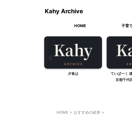
Kahy Archive
HOME
子育
台所の科学実験
夕食は
ていぱーく 
京都千代
HOME
>
おすすめの絵本
>
おすすめの絵本