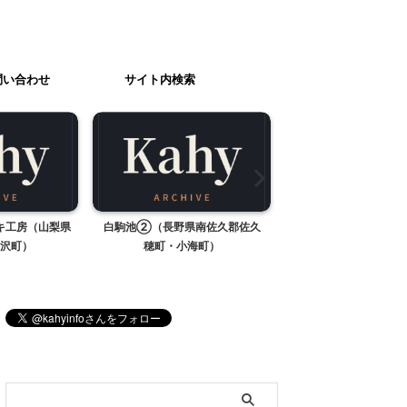
問い合わせ
サイト内検索
キ工房（山梨県
白駒池②（長野県南佐久郡佐久
レオのバースデー
沢町）
穂町・小海町）
2013 料理
ブログ内検索