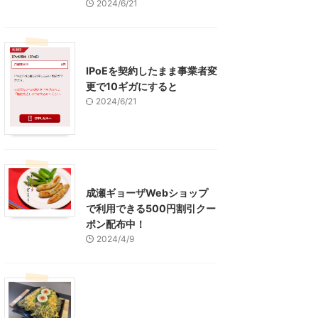
2024/6/21
インターネット
IPoEを契約したまま事業者変
更で10ギガにすると
2024/6/21
東京グルメ
町田周辺
成瀬ギョーザWebショップ
で利用できる500円割引クー
ポン配布中！
2024/4/9
グルメ
レジャー、お出かけ、観光