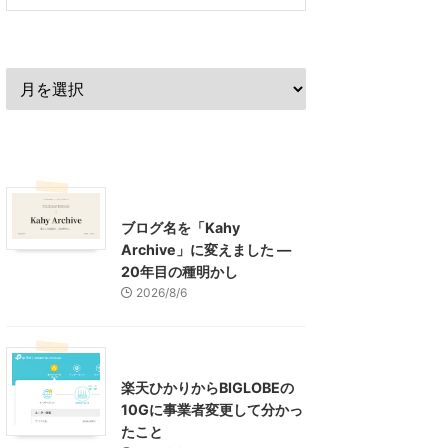
過去の記事
最近の記事
What's New
お知らせ
ブログ名を「Kahy
Archive」に変えました ―
20年目の種明かし
2026/8/6
インターネット
楽天ひかりからBIGLOBEの
10Gに事業者変更して分かっ
たこと