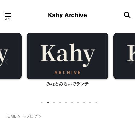
Kahy Archive
でランチ
冷やし中華素麺
八
HOME
>
モブログ
>
モブログ