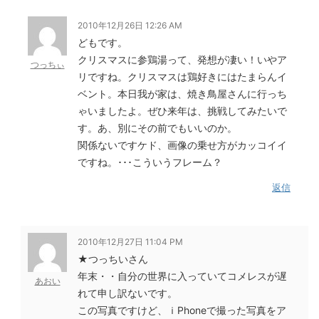
2010年12月26日 12:26 AM
どもです。
クリスマスに参鶏湯って、発想が凄い！いやア
つっちぃ
リですね。クリスマスは鶏好きにはたまらんイ
ベント。本日我が家は、焼き鳥屋さんに行っち
ゃいましたよ。ぜひ来年は、挑戦してみたいで
す。あ、別にその前でもいいのか。
関係ないですケド、画像の乗せ方がカッコイイ
ですね。･･･こういうフレーム？
返信
2010年12月27日 11:04 PM
★つっちいさん
年末・・自分の世界に入っていてコメレスが遅
あおい
れて申し訳ないです。
この写真ですけど、ｉPhoneで撮った写真をア