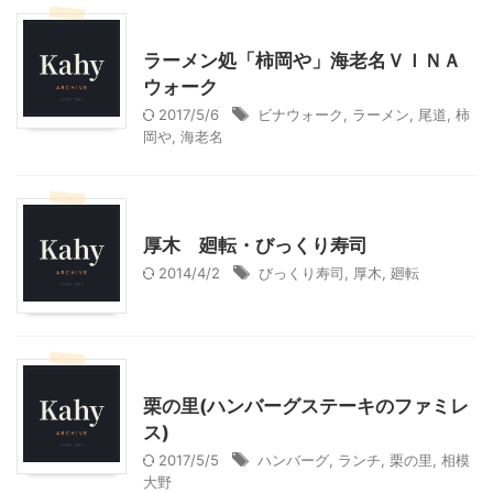
神奈川グルメ
神奈川レジャー、観光
ラーメン処「柿岡や」海老名ＶＩＮＡ
ウォーク
2017/5/6
ビナウォーク
,
ラーメン
,
尾道
,
柿
岡や
,
海老名
神奈川グルメ
厚木 廻転・びっくり寿司
2014/4/2
びっくり寿司
,
厚木
,
廻転
神奈川グルメ
栗の里(ハンバーグステーキのファミレ
ス)
2017/5/5
ハンバーグ
,
ランチ
,
栗の里
,
相模
大野