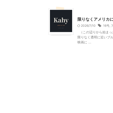
東京レジャー、観光
限りなくアメリカに
2026/7/10
16号
,
（この辺りから始まった。
限りなく透明に近いブル
映画に ...