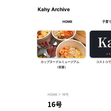
Kahy Archive
HOME
子育
で買ったハロウィングッ
カップヌードルミュージアム
コストコで
ズ
（前篇）
HOME
>
16号
16号