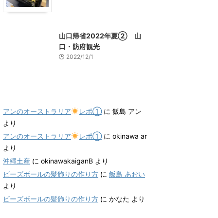
山口グルメ
山口レジャー、観光
山口帰省2022年夏② 山
口・防府観光
2022/12/1
最近のコメント
アンのオーストラリア
レポ①
に
飯島 アン
より
アンのオーストラリア
レポ①
に
okinawa ar
より
沖縄土産
に
okinawakaiganB
より
ビーズボールの髪飾りの作り方
に
飯島 あおい
より
ビーズボールの髪飾りの作り方
に
かなた
より