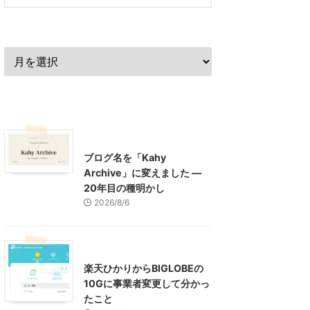
過去の記事
最近の記事
What's New
お知らせ
ブログ名を「Kahy
Archive」に変えました ―
20年目の種明かし
2026/8/6
インターネット
楽天ひかりからBIGLOBEの
10Gに事業者変更して分かっ
たこと