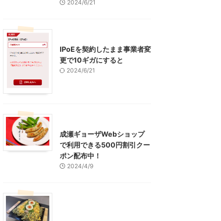
2024/6/21
インターネット
IPoEを契約したまま事業者変
更で10ギガにすると
2024/6/21
東京グルメ
町田周辺
成瀬ギョーザWebショップ
で利用できる500円割引クー
ポン配布中！
2024/4/9
グルメ
レジャー、お出かけ、観光