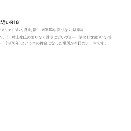
近いR16
アメリカに近い
,
営業
,
福生
,
米軍基地
,
限りなく
,
駐車場
） 村上龍氏の限りなく透明に近いブルー (講談社文庫 む 3-1)
ー (1976年)という本の舞台になった場所が本日のテーマです。