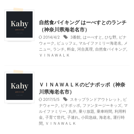
神奈川グルメ
自然食バイキング はーべすとのランチ
（神奈川県海老名市）
2014/4/2
3番館
,
はーべすと
,
ひな野
,
ビナ
ウォーク
,
ビュッフェ
,
マルイファミリー海老名
,
メ
ニュー
,
ランチ
,
料金
,
河合真理
,
自然食バイキング
,
ＶＩＮＡＷＡＬＫ
乗り物
神奈川レジャー、観光
ＶＩＮＡＷＡＬＫのビナポッポ（神奈
川県海老名市）
2017/5/5
スキップランドアウトレット
,
ビ
ナウォーク
,
ビナポッポ
,
ファンタージーキッズ
,
マ
ルイファミリー
,
丸井
,
乗り放題
,
乗車時間
,
利用料
金
,
子育て世代
,
子連れ
,
小田急線
,
海老名
,
運行時
間
,
ＶＩＮＡＷＡＬＫ