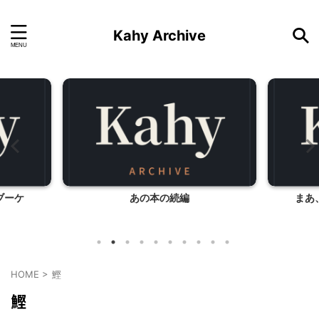
Kahy Archive
ブーケ
あの本の続編
まあ
HOME
>
鰹
鰹