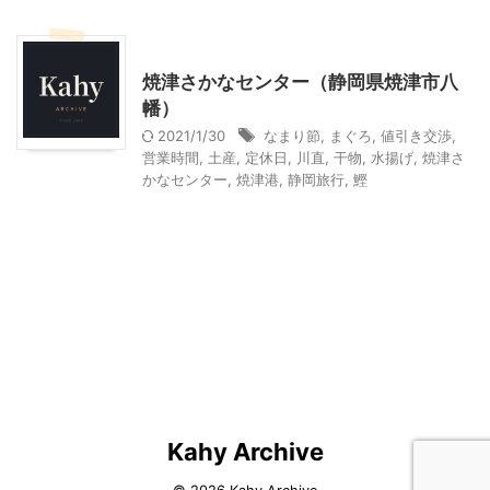
静岡レジャー、観光
焼津さかなセンター（静岡県焼津市八
幡）
2021/1/30
なまり節
,
まぐろ
,
値引き交渉
,
営業時間
,
土産
,
定休日
,
川直
,
干物
,
水揚げ
,
焼津さ
かなセンター
,
焼津港
,
静岡旅行
,
鰹
Kahy Archive