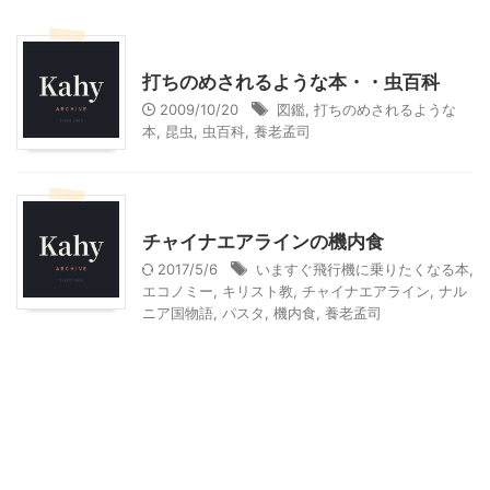
おすすめの絵本
児童書
打ちのめされるような本・・虫百科
2009/10/20
図鑑
,
打ちのめされるような
本
,
昆虫
,
虫百科
,
養老孟司
ハワイ旅行
乗り物
大人向け書籍
映画
チャイナエアラインの機内食
2017/5/6
いますぐ飛行機に乗りたくなる本
,
エコノミー
,
キリスト教
,
チャイナエアライン
,
ナル
ニア国物語
,
パスタ
,
機内食
,
養老孟司