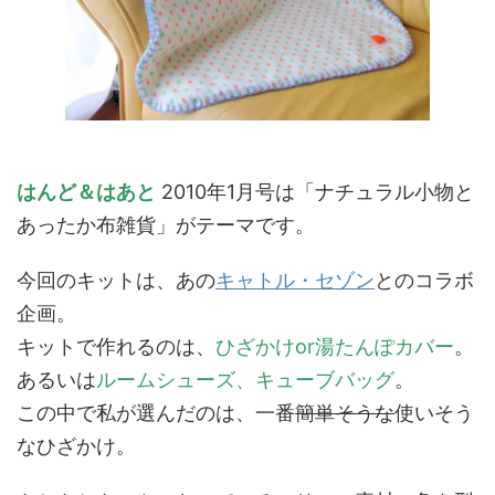
はんど＆はあと
2010年1月号は「ナチュラル小物と
あったか布雑貨」がテーマです。
今回のキットは、あの
キャトル・セゾン
とのコラボ
企画。
キットで作れるのは、
ひざかけor湯たんぽカバー
。
あるいは
ルームシューズ、キューブバッグ
。
この中で私が選んだのは、一番
簡単そうな
使いそう
なひざかけ。