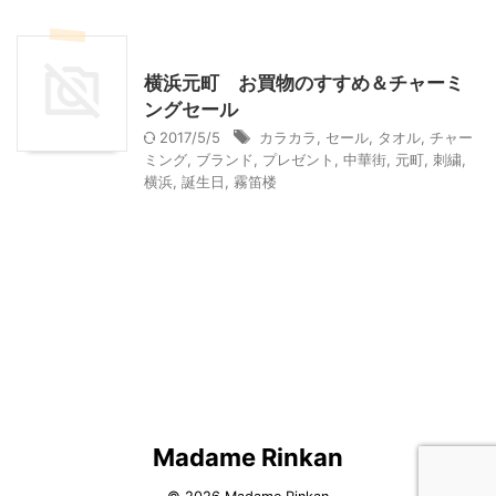
ショッピングその他
横浜元町 お買物のすすめ＆チャーミ
ングセール
2017/5/5
カラカラ
,
セール
,
タオル
,
チャー
ミング
,
ブランド
,
プレゼント
,
中華街
,
元町
,
刺繍
,
横浜
,
誕生日
,
霧笛楼
Madame Rinkan