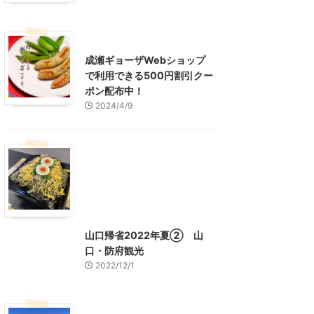
東京グルメ
町田周辺
成瀬ギョーザWebショップ
で利用できる500円割引クー
ポン配布中！
2024/4/9
グルメ
レジャー、お出かけ、観光
山口グルメ
山口レジャー、観光
山口帰省2022年夏② 山
口・防府観光
2022/12/1
山口レジャー、観光