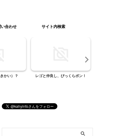
問い合わせ
サイト内検索
かい）？
レゴと仲良し、びっくらポン！
運動会のお弁当レシピ 「
ちらし」編
ブログ内検索