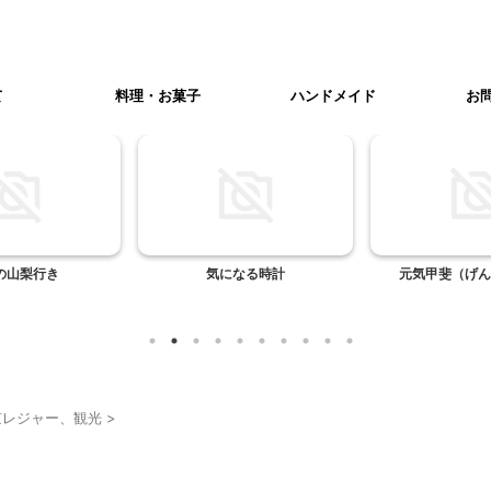
て
料理・お菓子
ハンドメイド
お
梨行き
気になる時計
元気甲斐（げんき
京レジャー、観光
>