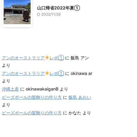
山口帰省2022年夏①
2022/11/29
最近のコメント
アンのオーストラリア
レポ①
に
飯島 アン
より
アンのオーストラリア
レポ①
に
okinawa ar
より
沖縄土産
に
okinawakaiganB
より
ビーズボールの髪飾りの作り方
に
飯島 あおい
より
ビーズボールの髪飾りの作り方
に
かなた
より