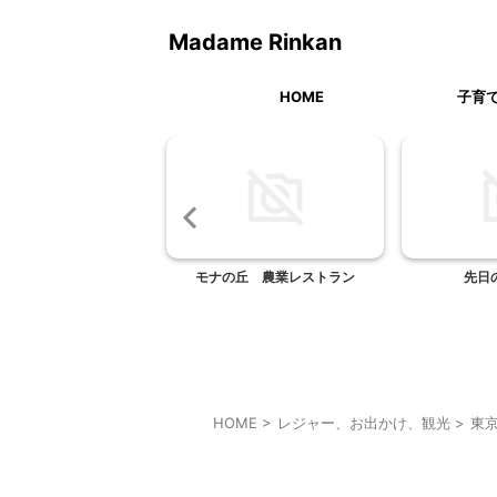
Madame Rinkan
HOME
子育
うち居酒屋
モナの丘 農業レストラン
先日の山
HOME
>
レジャー、お出かけ、観光
>
東
東京レジャー、観光