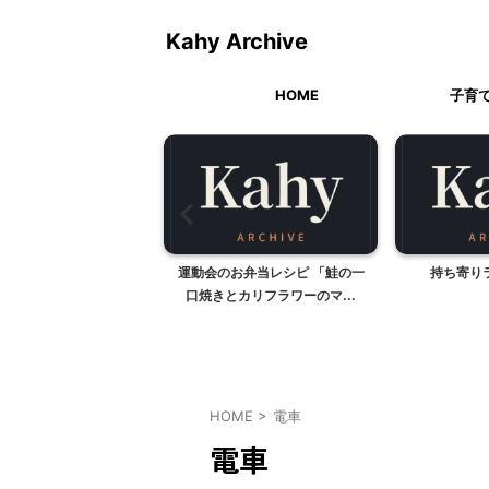
Kahy Archive
HOME
子育
の時のクリスマスプレゼ
運動会のお弁当レシピ 「鮭の一
持ち寄り
由学園のクリスマ...
口焼きとカリフラワーのマ...
HOME
>
電車
電車