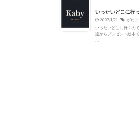
おすすめの絵本
いったいどこに行っ
2007/1/21
がたご
いったいどこに行くので
達からプレゼント絵本
...