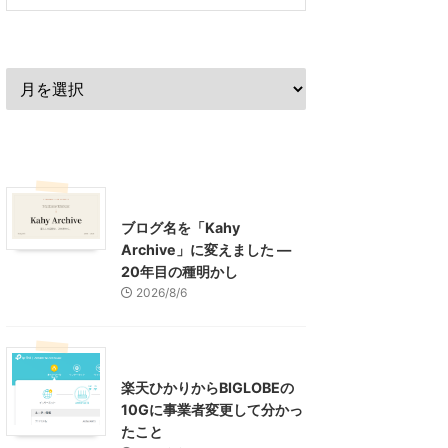
過去の記事
最近の記事
What's New
お知らせ
ブログ名を「Kahy
Archive」に変えました ―
20年目の種明かし
2026/8/6
インターネット
楽天ひかりからBIGLOBEの
10Gに事業者変更して分かっ
たこと