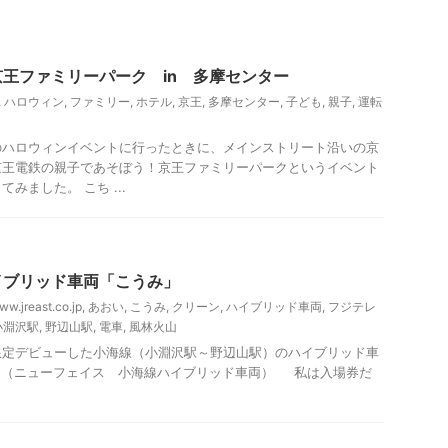
観光
京王ファミリーパーク in 多摩センター
,
ハロウィン
,
ファミリー
,
ホテル
,
京王
,
多摩センター
,
子ども
,
親子
,
運転
のハロウィンイベントに行ったときに、メインストリート沿いの京
京王電鉄の親子であそぼう！京王ファミリーパークというイベント
みました。 こち ...
里、小淵沢他）レジャー、観光
山梨・長野レジャー、観光
イブリッド車両「こうみ」
ww.jreast.co.jp
,
あおい
,
こうみ
,
クリーン
,
ハイブリッド車両
,
フジテレ
小淵沢駅
,
野辺山駅
,
電車
,
風林火山
期間限定デビューした小海線（小淵沢駅～野辺山駅）のハイブリッド車
! （ニューフェイス 小海線ハイブリッド車両） 私は入場券だ