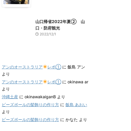
山口グルメ
山口レジャー、観光
山口帰省2022年夏② 山
口・防府観光
2022/12/1
最近のコメント
アンのオーストラリア
レポ①
に
飯島 アン
より
アンのオーストラリア
レポ①
に
okinawa ar
より
沖縄土産
に
okinawakaiganB
より
ビーズボールの髪飾りの作り方
に
飯島 あおい
より
ビーズボールの髪飾りの作り方
に
かなた
より