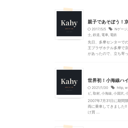
乗り物
東京レジャー、
親子であそぼう！
2017/5/5
Nゲージ
士
,
鉄道
,
電車
,
電鉄
先日、多摩センターで
王プラザホテル多摩で
があったので、立ち寄って
乗り物
北杜市周辺（清
世界初！小海線ハ
2021/1/30
http
,
w
ビ
,
取材
,
小海線
,
小淵沢
,
2007年7月31日に
両に乗車してきました!
け買 ...