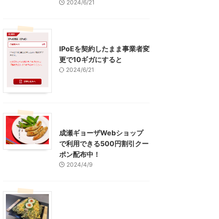
2024/6/21
インターネット
IPoEを契約したまま事業者変
更で10ギガにすると
2024/6/21
東京グルメ
町田周辺
成瀬ギョーザWebショップ
で利用できる500円割引クー
ポン配布中！
2024/4/9
グルメ
レジャー、お出かけ、観光