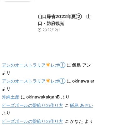
山口レジャー、観光
山口帰省2022年夏② 山
口・防府観光
2022/12/1
最近のコメント
アンのオーストラリア
レポ①
に
飯島 アン
より
アンのオーストラリア
レポ①
に
okinawa ar
より
沖縄土産
に
okinawakaiganB
より
ビーズボールの髪飾りの作り方
に
飯島 あおい
より
ビーズボールの髪飾りの作り方
に
かなた
より