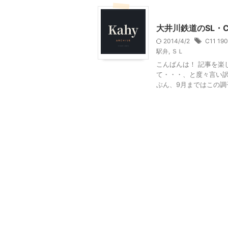
乗り物
静岡レジャー、
大井川鉄道のSL・C
2014/4/2
C11 190
駅弁
,
ＳＬ
こんばんは！ 記事を楽
て・・・、と度々言い
ぶん、9月まではこの調子