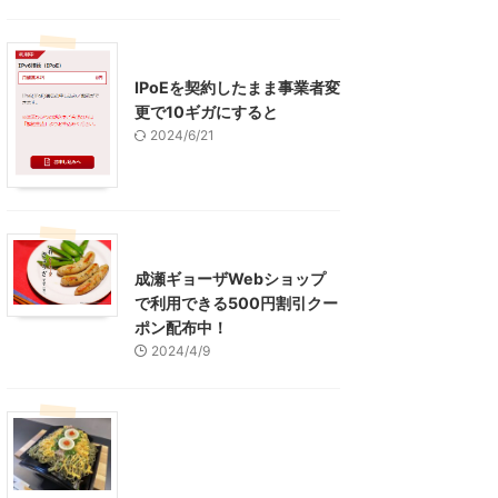
インターネット
IPoEを契約したまま事業者変
更で10ギガにすると
2024/6/21
東京グルメ
町田周辺
成瀬ギョーザWebショップ
で利用できる500円割引クー
ポン配布中！
2024/4/9
グルメ
レジャー、お出かけ、観光
山口グルメ