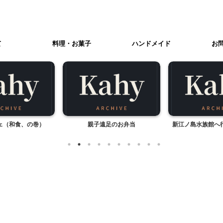
て
料理・お菓子
ハンドメイド
お
ェ（和食、の巻）
親子遠足のお弁当
新江ノ島水族館へ