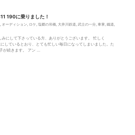
観光
11 190に乗りました！
,
オーディション
,
ロケ
,
塩郷の吊橋
,
大井川鉄道
,
武士の一分
,
車掌
,
鐵道
,
しみにして下さっている方、ありがとうございます。 忙しく
訳にしているとおり、とても忙しい毎日になってしまいました。た
が続きます。 アン ...