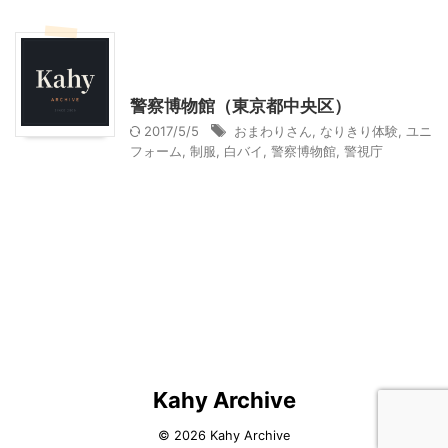
乗り物
東京レジャー、観光
首都圏雨の日向けレジャー
警察博物館（東京都中央区）
2017/5/5
おまわりさん
,
なりきり体験
,
ユニ
フォーム
,
制服
,
白バイ
,
警察博物館
,
警視庁
Kahy Archive
© 2026 Kahy Archive