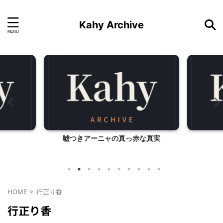
Kahy Archive
嘘つきアーニャの真っ赤な真実
HOME
>
行正り香
行正り香