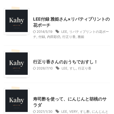
こだわりの品
LEE付録 雅姫さん×リバティプリントの
花ポーチ
2014/5/19
LEE
,
リバティプリントの花ポー
チ
,
付録
,
内田彩仍
,
行正り香
,
雅姫
料理・お菓子
行正り香さんのおうちでおすし！
2026/7/10
LEE
,
すし
,
行正り香
料理・お菓子
寿司酢を使って、にんじんと胡桃のサ
ラダ
2021/1/30
LEE
,
VERY
,
すし酢
,
にんじんと